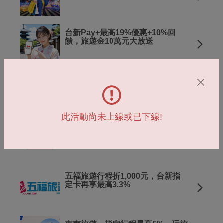
台新Pay+最高19%優惠+10%回
饋，旅遊金10萬元大放送
中國東方航空購票最高92折。
Richart卡再享最高2%
此活動尚未上線或已下線!
阿聯酋航空，現折2,500元，
Richart卡再享3.3%
五福旅遊行程折1,000元，台新指
定卡再享最高3.3%