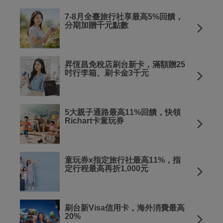
7-8月全臺旅行社享最高5%回饋，
分期加贈千元點數
昇恆昌免稅店刷台新卡，滿額贈25
吋行李箱、刷卡金3千元
5大親子通路最高11%回饋，快領
Richart卡童玩券
童玩券x指定旅行社最高11%，指
定行程最高再折1,000元
刷台新Visa信用卡，海外消費最高
20%