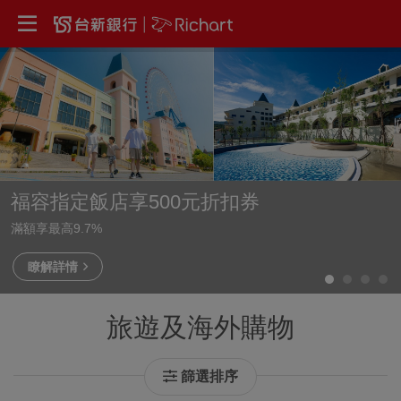
福容指定飯店享500元折扣券
滿額享最高9.7%
瞭解詳情
旅遊及海外購物
篩選排序