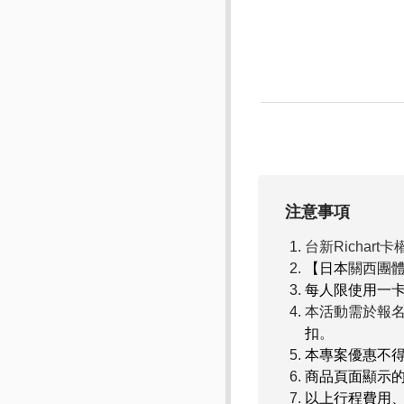
注意事項
台新Richart卡
【日本
關西團
每人限使用一
本活動需於報
扣
。
本專案優惠不
商品頁面顯示
以上行程費用