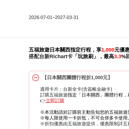
2026-07-01~2027-03-31
五福旅遊日本關西指定行程，享
1,000
元優
搭配台新Richart卡
「玩旅刷」，最高
3.3
%
【日本關西團體行程折1,000元】
適用卡片：台新全卡(含簽帳金融卡)
訂購五福旅遊
指定「日本關西」團體行程，
👉
立即訂購
※本活動請於訂購前主動告知您的五福旅遊
※每人限使用一卡折抵，不可合併多卡使用
※折扣優惠由五福旅遊提供，優惠限制詳五