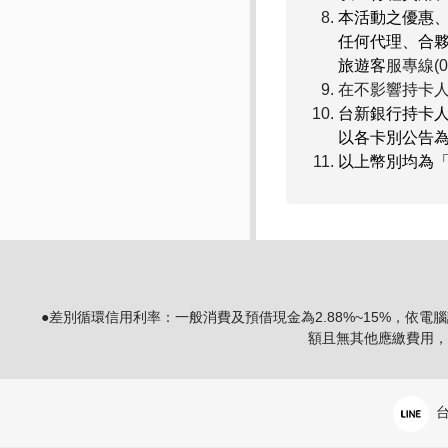
本活動之優惠
任何代理、合
旅遊客
服專線(02
在不影響持卡
台新銀行持卡
以各卡別公告
以上幣別均為
●差別循環信用利率：一般消費及預借現金為2.88%~15%，依電腦
額且無其他應繳費用，
台