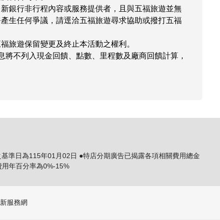
台新銀行非行程內容或服務提供者，且與五福旅遊並無
務產生任何爭議，請逕洽五福旅遊尋求協助或撥打五福
五福旅遊保留變更及終止本活動之權利。
息將不列入現金回饋、點數、里程數及廠商回饋計算，
之基準日為115年01月02日 ●特店分期廣告已揭露各項相關費用總金
年百分率為0%-15%
新服務網