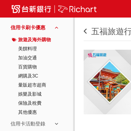
信用卡刷卡優惠
五福旅遊行
旅遊及海外購物
美饌料理
加油交通
百貨購物
網購及3C
量販超市超商
娛樂及影城
保險及稅費
其他優惠
信用卡活動登錄