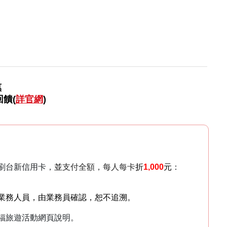
惠
回饋(
詳官網
)
刷台新信用卡，
並
支付全額，每人每卡
折
1,000
元
：
業務人員，由業務員確認，恕不追溯。
。
福旅遊活動網頁說明。