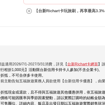
【台新Richart卡玩旅刷，再享最高3.3
權益適用2026/7/1-2027/3/31消費，詳見【
台新Richart卡網頁
】
體行程折1,000元】活動限台新信用卡持卡人參加(不含企業卡)。
卡折抵，不可合併多卡使用。
名前主動告知五福旅遊業務人員欲使用【台新信用卡優惠】，由
得折抵現金或退款，且不得與五福旅遊其他優惠併用，依五福旅
的價格可能因匯率與季節因素變動，請以實際訂購時的結帳金額
、可售團位、詳細內容、飯店及出發日期以五福旅遊實際銷售狀