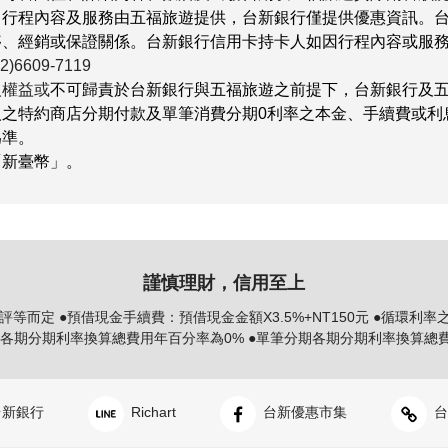
、行程內容及服務由五福旅遊提供，台新銀行僅提供優惠資訊。
夥、經銷或保證關係。台新銀行信用卡持卡人如因行程內容或服
)6609-7119
人權益或
不可歸責於台新銀行與五福旅遊之前提下，台新銀行及
人之特約商店分期付款及單筆消費分期0利率之本金、手續費或利
為準。
「新臺幣」。
謹慎理財，信用至上
評等而定 ●預借現金手續費：預借現金金額X3.5%+NT150元 ●循環利率
各期分期利率換算總費用年百分率為0% ●單筆分期各期分期利率換算總費用
新銀行
Richart
台新優惠市集
台