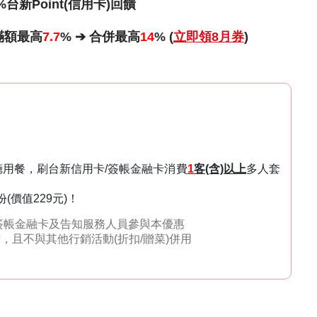
%台新Point(信用卡)回饋
滿額最高
7.7
% ➔ 合併最高
14
% (
立即領8月券
)
廳用餐，刷台新信用卡/簽帳金融卡消費
1
客(含)以上
多人套
(價值229元)！
簽帳金融卡及告知服務人員參與本優惠
贈
，且不與其他行銷活動(折扣/贈菜)併用