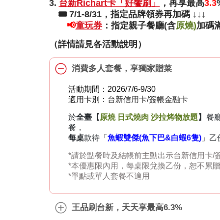
3.
台新Richart卡「好饗刷」
，再享最高
3.3
🎟️ 7/1-8/31，指定品牌領券再加碼 ↓↓↓
📢
童玩券
：指定親子餐廳(含
原燒)
加碼
（詳情請見各活動說明）
消費多人套餐，享獨家贈菜
活動期間：2026/7/6-9/30
適用卡別：
台新信用卡
/
簽帳金融卡
於
全臺【
原燒 日式燒肉 沙拉烤物放題
】
餐
餐，
每桌
款待「
魚蝦雙傑(魚下巴&白蝦6隻)
」乙份
*
請於點餐時及結帳前主動出示台新信用卡/
*
本優惠限內用，每桌限兌換乙份，恕不累
*單點或單人套餐不適用
王品刷台新，天天享最高6.3%