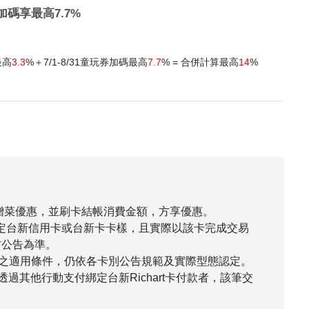
加碼享最高7.7%
最高
3.3
%
＋7/1-8/31童玩券加碼最高
7.7
%
= 合併計算最高
14
%
贈菜優惠，並刷卡結帳消費金額，方享優惠。
綁定台新信用卡或台新卡卡樣，且實際以該卡完成交易
方公告為準。
權益之適用條件，仍依各卡別公告規範及實際型態認定。
過其他行動支付綁定台新Richart卡付款者，該筆交