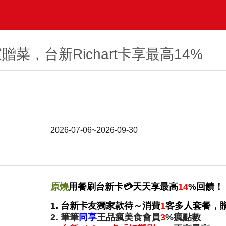
菜，台新Richart卡享最高14%
2026-07-06~2026-09-30
原燒
用餐刷台新卡💳️天天享最高
14
%回饋！
1.
台新卡友獨家款待～消費
1
客多人套餐，
2. 筆筆
同享
王品瘋美食會員
3
%瘋點數