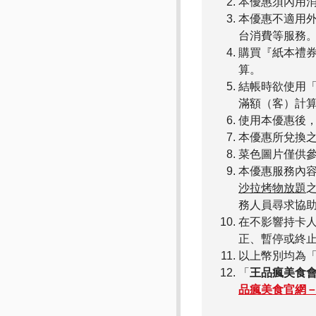
本優惠須內用消
本優惠不適用
台消費等服務
購買『紙本禮券
算。
結帳時欲使用「
滿額（客）計
使用本優惠後
本優惠所兌換
菜色圖片僅供
本優惠服務內
沙拉烤物放題
務人員尋求協
在不影響持卡
正、暫停或終
以上幣別均為
「
王品瘋美食會
品瘋美食官網－2