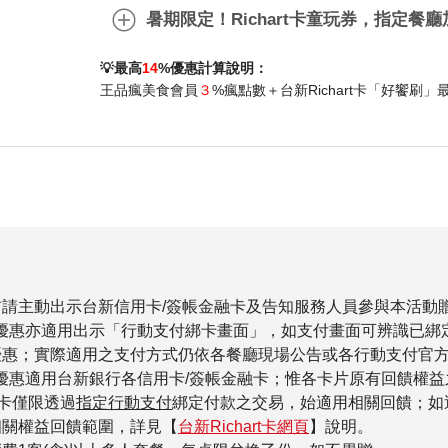
暑期限定！Richart卡童玩券，指定餐廳
💡
最高
14
%
優惠計算說明：
王品瘋美食會員
３
%
瘋點數＋台新Richart卡「好饗刷」
前請主動出示台新信用卡/簽帳金融卡及告知服務人員參與本活動
贈菜優惠亦適用出示「行動支付綁卡畫面」，如支付畫面可辨識已
優惠；實際適用之支付方式仍依各餐廳現場公告或各行動支付官
贈菜優惠適用台新銀行各信用卡/簽帳金融卡；惟各卡片原有回饋
art卡僅限透過
指定行動支付
綁定付款之交易，始適用相關回饋；如透
相關權益回饋範圍，詳見【
台新Richart卡網頁
】說明。