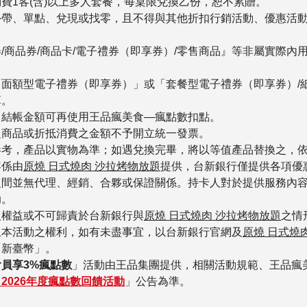
費1客(含)以上多人套餐，每桌限兌換乙份，恕不累贈。
外帶、單點、兌現或找零，且不得與其他折扣行銷活動、優惠活
。
/商品券/商品卡/電子禮券（即享券）/零售商品』等非屬實際
面額型電子禮券（即享券）」或「套餐型電子禮券（即享券）/
算。
，結帳金額可再使用王品瘋美食—瘋點數扣點。
之商品或折抵消費之金額不予開立統一發票。
參考，產品以實物為準；如遇兌換完畢，將以等值產品替換之，
容係由
原燒 日式燒肉 沙拉烤物放題
提供，台新銀行僅提供各項優
之間並無代理、經銷、合夥或保證關係。持卡人對於提供服務內
助。
人權益或不可歸責於台新銀行與
原燒 日式燒肉 沙拉烤物放題
之情
止本活動之權利，如有未盡事宜，以台新銀行官網及
原燒 日式燒
「新臺幣」。
員享3%瘋點數
」活動由王品集團提供，相關活動規範、王品瘋
026
年度瘋點數回饋活動
」公告為準。