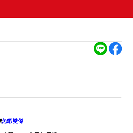
贈
魚蝦雙傑