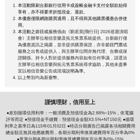
本活動限刷台新銀行信用卡或簽帳金融卡支付全額款始得
享有，亦不得要求折抵現金、退款。
本優惠僅限網路購買適用，且不得與其他購票優惠合併使
用。
本活動之節目或
服務係由《劉若英[飛行日] 2026巡迴演唱
會》主辦單位相信音樂及拓元售票系統提供。台新銀行僅
為優惠資訊之揭露，並非提供購票保證，亦非
節目門票
或
服務之出售或提供人，與主辦單位間亦無代理、合夥或保
證關係。持卡人對於提供服務內容如有任何爭議，請逕洽
主辦單位相信音樂與拓元售票系統尋求協助，其他未盡事
宜以相信音樂公告或現場說
明為準。
以上幣別均為新臺幣。
謹慎理財，信用至上
●差別循環信用利率：一般消費及預借現金為2.88%~15%，依電腦
評等而定 ●預借現金手續費：預借現金金額X3.5%+NT150元 ●循環
利率之基準日為115年01月02日 ●特店分期廣告已揭露各項相關費用
總金額且無其他應繳費用，各期分期利率換算總費用年百分率為0%
●單筆分期各期分期利率換算總費用年百分率為0%-15%