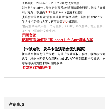
活動期間：
2026/7/1 – 2027/3/31
之消費適用
刷台新
Richart
卡，於指定售票系統
*
購買演唱會門票，切換「好饗
3.3
刷」方案，享最高
%
台新
Point(
信用卡
)
回饋
!
演唱會當天搭高鐵
/
計程車或餐飲
/
購物消費，刷台新
Richart
卡，
3.8
並切換指定權益方案，再享最高
%
回饋
!
。
*
指定售票系統平台：拓元售票、
KKTIX
、年代售票、寬宏售票、
OPENTIX
兩廳院文化生活。
詳閱官網
點我查看如何使用Richart Life App
切換
方案
【卡號速取，及早卡位演唱會優先購票】
新申辦台新銀行信用卡時，勾選「卡號速取」服務，收到核卡簡
訊後，就能立即登入台新
Richart Life APP
查到完整卡片資訊，無
需等待收到實體卡即可開始購票！
卡號速取功能詳情
注意事項