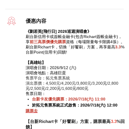
優惠內容
《劉若英[飛行日] 2026巡迴演唱會》
刷台新信用卡或簽帳金融卡(包含Richart簽帳金融卡)，
享
前三高票價優先購票
資格（每場限量每卡限購4張）。
刷台新Richart卡，切換「好饗刷」方案，再享最高
3.3
%
台新Point(信用卡)回饋!
【高雄站】
演唱會日期：2026/9/12 (六)
演唱會地點：高雄巨蛋
售票平台：拓元售票系統
演出票價：4,500元/4,200元/3,800元/3,200
元
/2,800
元
/2,500
元
/2,200
元
/1,600
元
/800
元
售票日期：
台新卡友優先購票：2026/7/18(六) 11:00
於拓元售票系統正式啟售：2026/7/18(六) 12:00
購票去
【台新
Richart
卡「好饗刷」方案，購票最高
3.3
%
回
饋】