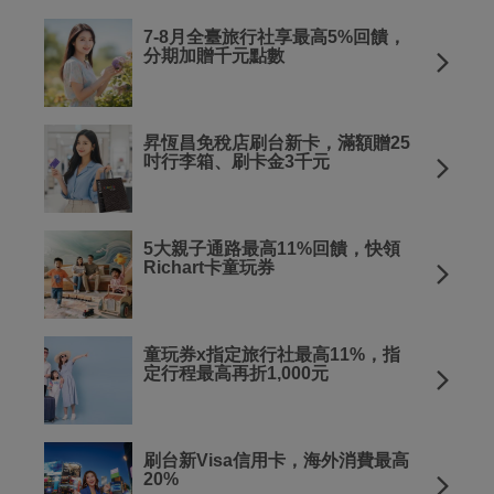
7-8月全臺旅行社享最高5%回饋，
分期加贈千元點數
昇恆昌免稅店刷台新卡，滿額贈25
吋行李箱、刷卡金3千元
5大親子通路最高11%回饋，快領
Richart卡童玩券
童玩券x指定旅行社最高11%，指
定行程最高再折1,000元
刷台新Visa信用卡，海外消費最高
20%