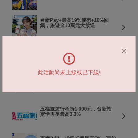
台新Pay+最高19%優惠+10%回
饋，旅遊金10萬元大放送
中國東方航空購票最高92折。
Richart卡再享最高2%
此活動尚未上線或已下線!
阿聯酋航空，現折2,500元，
Richart卡再享3.3%
五福旅遊行程折1,000元，台新指
定卡再享最高3.3%