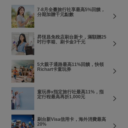
7-8月全臺旅行社享最高5%回饋，
分期加贈千元點數
昇恆昌免稅店刷台新卡，滿額贈25
吋行李箱、刷卡金3千元
5大親子通路最高11%回饋，快領
Richart卡童玩券
童玩券x指定旅行社最高11%，指
定行程最高再折1,000元
刷台新Visa信用卡，海外消費最高
20%