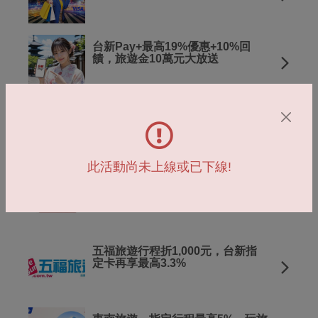
台新Pay+最高19%優惠+10%回
饋，旅遊金10萬元大放送
中國東方航空購票最高92折。
Richart卡再享最高2%
此活動尚未上線或已下線!
阿聯酋航空，現折2,500元，
Richart卡再享3.3%
五福旅遊行程折1,000元，台新指
定卡再享最高3.3%