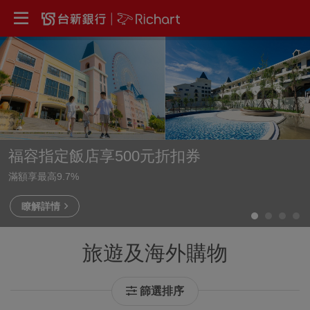
福容指定飯店享500元折扣券
滿額享最高9.7%
瞭解詳情
旅遊及海外購物
篩選排序