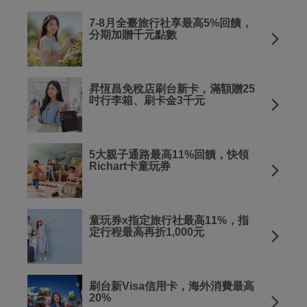
7-8月全臺旅行社享最高5%回饋，
分期加贈千元點數
昇恆昌免稅店刷台新卡，滿額贈25
吋行李箱、刷卡金3千元
5大親子通路最高11%回饋，快領
Richart卡童玩券
童玩券x指定旅行社最高11%，指
定行程最高再折1,000元
刷台新Visa信用卡，海外消費最高
20%