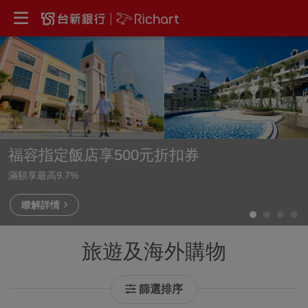
福容指定飯店享500元折扣券
滿額享最高9.7%
瞭解詳情
旅遊及海外購物
篩選排序