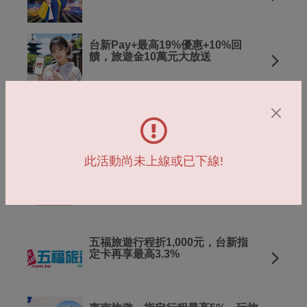
台新Pay+最高19%優惠+10%回
饋，旅遊金10萬元大放送
中國東方航空購票最高92折。
Richart卡再享最高2%
此活動尚未上線或已下線!
阿聯酋航空，現折2,500元，
Richart卡再享3.3%
五福旅遊行程折1,000元，台新指
定卡再享最高3.3%