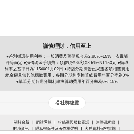
謹慎理財，信用至上
●差別循環信用利率：一般消費及預借現金為2.88%~15%，依電腦
評等而定 ●預借現金手續費：預借現金金額X3.5%+NT150元 ●循環
利率之基準日為115年01月02日 ●特店分期廣告已揭露各項相關費用
總金額且無其他應繳費用，各期分期利率換算總費用年百分率為0%
●單筆分期各期分期利率換算總費用年百分率為0%-15%
社群總覽
關於台新
網站導覽
粉絲團與服務電話
無障礙網銀
財務資訊
隱私權保護及著作權聲明
客戶資料保密措施