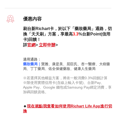
優惠內容
刷台新Richart卡，於以下「藥妝藥局」通路
，切
換「天天刷」方案，享最高
3.3
%
台新Point(信用
卡)回饋！
詳
官網
>
立即申辦
>
適用通路：
藥妝藥局｜
寶雅、康是美、屈臣氏、杏一醫療、大樹藥
局、丁丁藥局、佑全保健藥妝、健康人生藥局
※
若選擇其他權益方案，將依一般消費0.3%回饋計算
※
限使用實體信用卡(含線上輸入卡號)、台新Pay、
Apple Pay、Google 錢包或Samsung Pay綁定消費，享
加碼回饋資格。
🔸
現在就點我查看如何使用
Richart Life App
進行切
換