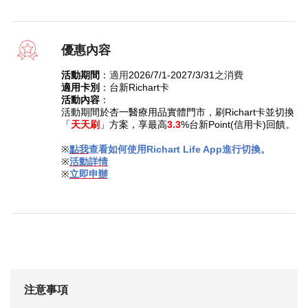
優惠內容
活動期間
：
適用
2026/7/1-2027/3/31
之消費
適用卡別
：台新
Richart
卡
活動內容
：
活動期間於杏一醫療用品實體門市，
刷
Richart
卡並切換
「
天天刷
」方案，享最高
3.3
%
台新
Point(
信用卡
)
回饋。
※
點我
查看如何使用
Richart Life App
進行切換。
※
活動詳情
※
立即申辦
注意事項