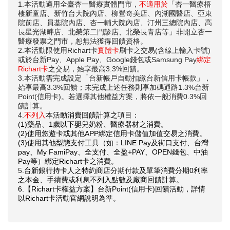
1.本活動適用全臺杏一醫療實體門市，
不適用於
「杏一醫療梧
棲新童店、新竹台大院內店、柳營奇美店、內湖國醫店、亞東
院前店、員基院內店、杏一輔大院內店、汀州三總院內店、高
長星光湖畔店、北榮第二門診店、北榮長青店等」非開立杏一
醫療發票之門市，恕無法獲得回饋資格。
2.本活動限使用Richart卡
實體卡
刷卡之交易(含線上輸入卡號)
或於台新Pay、Apple Pay、Google錢包或Samsung Pay
綁定
Richart
卡
之交易，始享最高3.3%回饋。
3.本活動需完成設定「台新帳戶自動扣繳台新信用卡帳款」，
始享最高3.3%回饋；未完成上述任務則享加碼通路1.3%台新
Point(信用卡)。若選擇其他權益方案，將依一般消費0.3%回
饋計算。
4.
不列入
本活動消費回饋計算之項目
：
(1)
藥品、
1
歲以下嬰兒奶粉、醫療器材之消費。
(2)
使用悠遊卡或其他
APP
綁定信用卡儲值加值交易之消費。
(3)
使用其他型態支付工具（如：
LINE Pay
及街口支付、台灣
pay
、
My FamiPay
、全支付、全盈
+PAY
、
OPEN
錢包、中油
Pay
等）綁定
Richart
卡之消費。
5.
台新銀行持卡人之特約商店分期付款及單筆消費分期
0
利率
之本金、手續費或利息不列入點數及廠商回饋計算。
6.
【
Richart
卡
權益方案】
台新
Point(
信用卡
)
回饋活動，詳情
以
Richart
卡
活動官網說明為準。