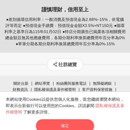
謹慎理財，信用至上
●差別循環信用利率：一般消費及預借現金為2.88%~15%，依電腦
評等而定 ●預借現金手續費：預借現金金額X3.5%+NT150元 ●循環
利率之基準日為115年01月02日 ●特店分期廣告已揭露各項相關費用
總金額且無其他應繳費用，各期分期利率換算總費用年百分率為0%
●單筆分期各期分期利率換算總費用年百分率為0%-15%
社群總覽
關於台新
網站導覽
粉絲團與服務電話
無障礙網銀
財務資訊
隱私權保護及著作權聲明
客戶資料保密措施
個資管理政策聲明
法定揭露事項
瀏覽器版本說明
本網站使用Cookies以提供您個人化服務，當您繼續瀏覽本網站，
服務專線
即表示台新銀行可以使用您的Cookies。詳請參閱
隱私權保護及著
02-2655-3355(付費電話) / 0800-023-123(限市話)
作權聲明
了解更多詳情。
智能客服
確定