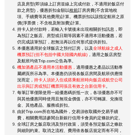
店及房型(即須線上訂房並線上完成付款，不適用於飯店付
款之房型)，優惠折扣金額以
稅前
訂房房費(不含當地稅
項、手續費等其他費用)計算。機票折扣以該指定航班之原
價(淨票價；不含稅及附加費)計算。
持卡人於付款時，若輸入卡號後未出現相關折扣訊息，即
為預訂之飯店、房型或日期等因素不適用本活動優惠，若
仍完成該筆預訂，恕無法再以任何形式提供折扣。
本優惠適用於全球飯店之預付訂房，以及
全球航線之成人
機票預訂(但不包括中國大陸國內航線)
，適用之飯店房型
及航班均依Trip.com公告為準。
機加酒產品不適用本活動優惠，
適用優惠之產品以活動專
屬網頁所示為準。本優惠仍須視各飯店房間及航班供應情
況而定，
持卡人須於入住或搭乘航班時向飯店或航空公司
出示與訂房或預訂機票同張且有效之台新信用卡
。
每筆訂單僅限使用一組優惠碼折抵一次，各項優惠亦不可
與其他優惠同時使用且無現金價值，亦不可轉讓、兌換現
金、其他產品、服務或折扣。
由於Trip.com所在地為國外，交易須收取國外交易手續
費，相關費用請參閱台新銀行信用卡會員約定條款約定。
全球訂房之飯店取消及預付政策，須受各預定飯店之條款
與細則約束。取消之流程、費用依各飯店規定而有不同，