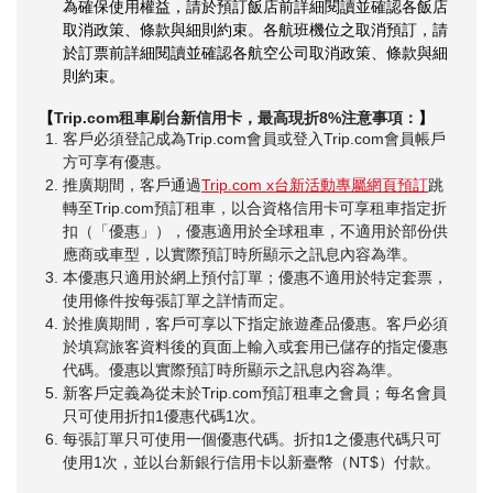
為確保使用權益，請於預訂飯店前詳細閱讀並確認各飯店
取消政策、條款與細則約束。各航班機位之取消預訂，請
於訂票前詳細閱讀並確認各航空公司取消政策、條款與細
則約束。
【
Trip.com
租車刷台新信用卡，最高現折8%注意事項：
】
客戶必須登記成為Trip.com會員或登入Trip.com會員帳戶
方可享有優惠。
推廣期間，客戶通過
Trip.com x台新活動專屬網頁預訂
跳
轉至Trip.com預訂租車，以合資格信用卡可享租車指定折
扣（「優惠」），優惠適用於全球租車，不適用於部份供
應商或車型，以實際預訂時所顯示之訊息內容為準。
本優惠只適用於網上預付訂單；優惠不適用於特定套票，
使用條件按每張訂單之詳情而定。
於推廣期間，客戶可享以下指定旅遊產品優惠。客戶必須
於填寫旅客資料後的頁面上輸入或套用已儲存的指定優惠
代碼。優惠以實際預訂時所顯示之訊息內容為準。
新客戶定義為從未於Trip.com預訂租車之會員；每名會員
只可使用折扣1優惠代碼1次。
每張訂單只可使用一個優惠代碼。折扣1之優惠代碼只可
使用1次，並以台新銀行信用卡以新臺幣（NT$）付款。