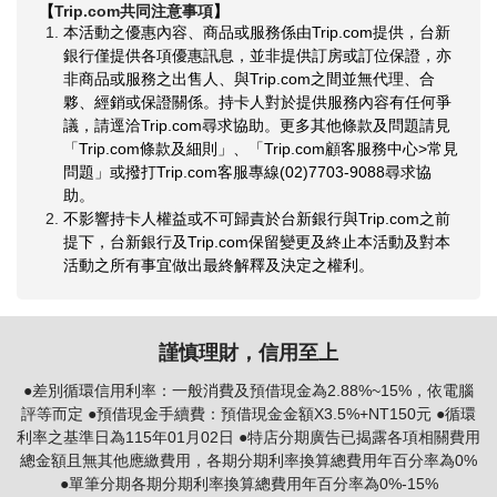
【
Trip.com
共同注意事項
】
本活動之優惠內容、商品或服務係由Trip.com提供，台新
銀行僅提供各項優惠訊息，並非提供訂房或訂位保證，亦
非商品或服務之出售人、與Trip.com之間並無代理、合
夥、經銷或保證關係。持卡人對於提供服務內容有任何爭
議，請逕洽Trip.com尋求協助。更多其他條款及問題請見
「Trip.com條款及細則」、「Trip.com顧客服務中心>常見
問題」或撥打Trip.com客服專線(02)7703-9088尋求協
助。
不影響持卡人權益或不可歸責於台新銀行與Trip.com之前
提下，台新銀行及Trip.com保留變更及終止本活動及對本
活動之所有事宜做出最終解釋及決定之權利。
謹慎理財，信用至上
●差別循環信用利率：一般消費及預借現金為2.88%~15%，依電腦
評等而定 ●預借現金手續費：預借現金金額X3.5%+NT150元 ●循環
利率之基準日為115年01月02日 ●特店分期廣告已揭露各項相關費用
總金額且無其他應繳費用，各期分期利率換算總費用年百分率為0%
●單筆分期各期分期利率換算總費用年百分率為0%-15%