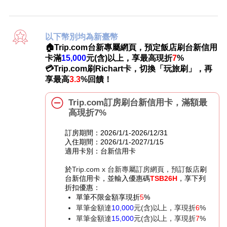
以下幣別均為新臺幣
🏠
Trip.com
台新專屬網頁，預定飯店刷台新信用
卡滿
15,000
元(含)以上，享最高現折
7
%
💳
Trip.com
刷Richart卡，切換「玩旅刷」，再
享最高
3.3
%
回饋！
Trip.com訂房刷台新信用卡，滿額最
高現折7%
訂房期間：2026/1/1-2026/12/31
入住期間：2026/1/1-2027/1/15
適用卡別：台新信用卡
於
Trip.com x
台新專屬訂房網頁，預訂飯店
刷
台新信用卡，並輸入優惠碼
TSB26H
，享下列
折扣優惠：
單筆不限金額享現折
5
%
單筆金額達
10,000
元(含)以上，享現折
6
%
單筆金額達
15,000
元(含)以上，享現折
7
%