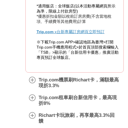
*
適用飯店：全球飯店(以本活動專屬網頁所示
為準，限線上付款房型)
*
優惠折扣金額以稅前訂房房費(不含當地稅
項、手續費等其他費用)計算
Trip.com
x
台新專屬訂房網頁
立即預訂
※
下載Trip.com APP>確認地區為臺灣>打開
Trip.com手機應用程式>於首頁頂部搜索欄輸入
「TSB」>
顯示的「台新信用卡優惠」推廣活動
專頁預訂全球飯店。
Trip.com機票刷Richart卡，滿額最高
現折3.3%
Trip.com租車刷台新信用卡，最高現
折8%
Richart卡玩旅刷，再享最高3.3%回
饋