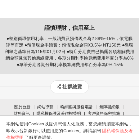
謹慎理財，信用至上
●差別循環信用利率：一般消費及預借現金為2.88%~15%，依電腦
評等而定 ●預借現金手續費：預借現金金額X3.5%+NT150元 ●循環
利率之基準日為115年01月02日 ●特店分期廣告已揭露各項相關費用
總金額且無其他應繳費用，各期分期利率換算總費用年百分率為0%
●單筆分期各期分期利率換算總費用年百分率為0%-15%
社群總覽
關於台新
網站導覽
粉絲團與服務電話
無障礙網銀
財務資訊
隱私權保護及著作權聲明
客戶資料保密措施
個資管理政策聲明
法定揭露事項
瀏覽器版本說明
本網站使用Cookies以提供您個人化服務，當您繼續瀏覽本網站，
服務專線
即表示台新銀行可以使用您的Cookies。詳請參閱
隱私權保護及著
02-2655-3355(付費電話) / 0800-023-123(限市話)
作權聲明
了解更多詳情。