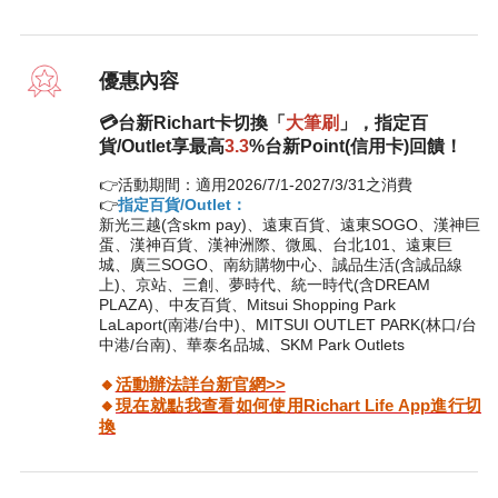
優惠內容
💳️台新Richart卡切換「
大筆刷
」，指定百
貨/Outlet享最高
3.3
%台新Point(信用卡)回饋！
👉️活動期間：適用2026/7/1-2027/3/31之消費
👉️
指定百貨/Outlet：
新光三越(含skm pay)、遠東百貨、遠東SOGO、漢神巨
蛋、漢神百貨、漢神洲際、微風、台北101、遠東巨
城、廣三SOGO、南紡購物中心、誠品生活(含誠品線
上)、京站、三創、夢時代、統一時代(含DREAM
PLAZA)、中友百貨、Mitsui Shopping Park
LaLaport(南港/台中)、MITSUI OUTLET PARK(林口/台
中港/台南)、華泰名品城、SKM Park Outlets
🔸
活動辦法詳台新官網
>>
🔸
現在就點我查看如何使用Richart Life App進行切
換