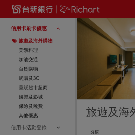
昇恆昌免稅店刷台新卡
信用卡刷卡優惠
滿額贈25吋行李箱、刷卡金3千元
旅遊及海外購物
美饌料理
瞭解詳情
加油交通
百貨購物
網購及3C
量販超市超商
娛樂及影城
保險及稅費
旅遊及海
其他優惠
信用卡活動登錄
分類