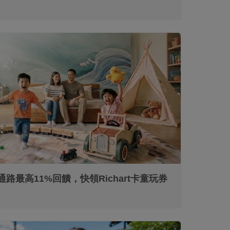
信用卡
通路最高11%回饋，快領Richart卡童玩券