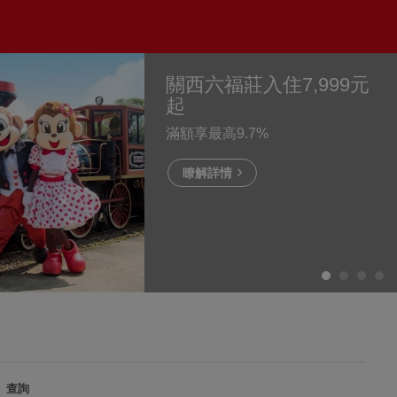
關西六福莊入住7,999元
起
滿額享最高9.7%
瞭解詳情
查詢