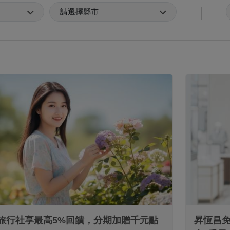
信用卡
臺旅行社享最高5%回饋，分期加贈千元點
昇恆昌免