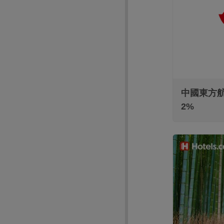
中國東方航
2%