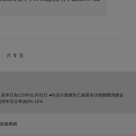
共
6
頁
之基準日為115年01月02日 ●特店分期廣告已揭露各項相關費用總金
年百分率為0%-15%
新服務網