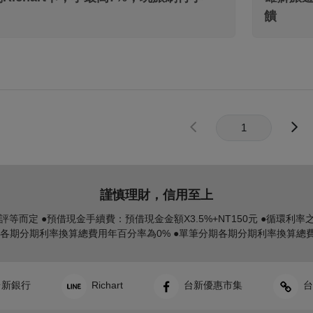
饋
謹慎理財，信用至上
評等而定 ●預借現金手續費：預借現金金額X3.5%+NT150元 ●循環利率
各期分期利率換算總費用年百分率為0% ●單筆分期各期分期利率換算總費用
新銀行
Richart
台新優惠市集
台